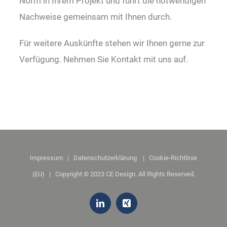
Norm in Ihrem Projekt und führt die notwendigen
Nachweise gemeinsam mit Ihnen durch.
Für weitere Auskünfte stehen wir Ihnen gerne zur
Verfügung. Nehmen Sie Kontakt mit uns auf.
Impressum
|
Datenschutzerklärung
|
Cookie-Richtlinie
(EU)
| Copyright © 2023 CE Design. All Rights Reserved.
LinkedIn
Xing